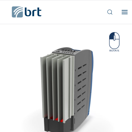
Homepage
Inverter e servoazionamenti
Serie AGILE