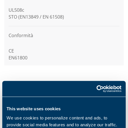
UL508c
STO (EN13849 / EN 61508)
Conformità
CE
EN61800
Specifiche
This website uses cookies
Opzioni principali
We use cookies to personalize content and ads, to
provide social media features and to analyze our traffic.