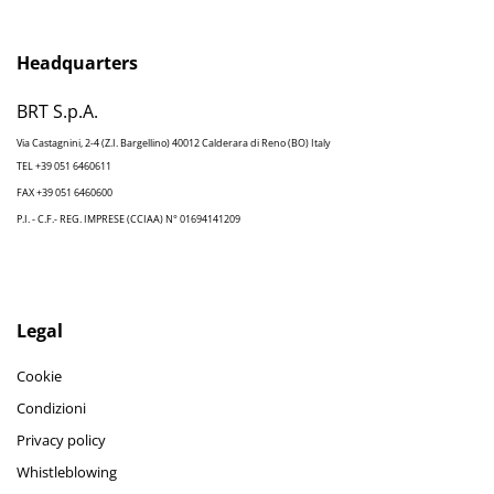
Headquarters
BRT S.p.A.
Via Castagnini, 2-4 (Z.I. Bargellino) 40012 Calderara di Reno (BO) Italy
TEL +39 051 6460611
FAX +39 051 6460600
P.I. - C.F.- REG. IMPRESE (CCIAA) N° 01694141209
Legal
Cookie
Condizioni
Privacy policy
Whistleblowing